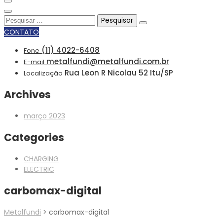
Pesquisar
por:
CONTATO
(11) 4022-6408
Fone
metalfundi@metalfundi.com.br
E-mail
Rua Leon R Nicolau 52 Itu/SP
Localização
Archives
março 2023
Categories
CHARGING
ELECTRIC
carbomax-digital
Metalfundi
>
carbomax-digital